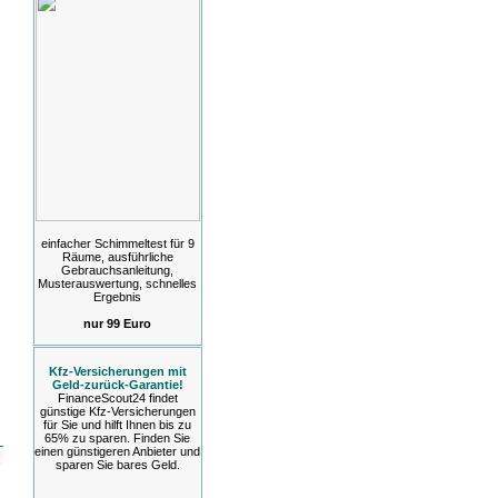
einfacher Schimmeltest für 9
Räume, ausführliche
Gebrauchsanleitung,
Musterauswertung, schnelles
Ergebnis
nur 99 Euro
Kfz-Versicherungen mit
Geld-zurück-Garantie!
FinanceScout24 findet
günstige Kfz-Versicherungen
für Sie und hilft Ihnen bis zu
65% zu sparen. Finden Sie
einen günstigeren Anbieter und
sparen Sie bares Geld.