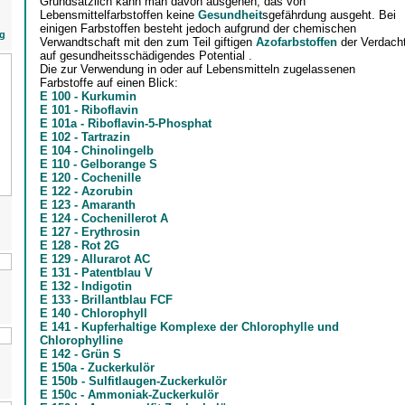
Grundsätzlich kann man davon ausgehen, das von
Lebensmittelfarbstoffen keine
Gesundheit
sgefährdung ausgeht. Bei
einigen Farbstoffen besteht jedoch aufgrund der chemischen
g
Verwandtschaft mit den zum Teil giftigen
Azofarbstoffen
der Verdach
auf gesundheitsschädigendes Potential .
Die zur Verwendung in oder auf Lebensmitteln zugelassenen
Farbstoffe auf einen Blick:
E 100 - Kurkumin
E 101 - Riboflavin
E 101a - Riboflavin-5-Phosphat
E 102 - Tartrazin
E 104 - Chinolingelb
E 110 - Gelborange S
E 120 - Cochenille
E 122 - Azorubin
E 123 - Amaranth
E 124 - Cochenillerot A
E 127 - Erythrosin
E 128 - Rot 2G
E 129 - Allurarot AC
E 131 - Patentblau V
E 132 - Indigotin
E 133 - Brillantblau FCF
E 140 - Chlorophyll
E 141 - Kupferhaltige Komplexe der Chlorophylle und
Chlorophylline
E 142 - Grün S
E 150a - Zuckerkulör
E 150b - Sulfitlaugen-Zuckerkulör
E 150c - Ammoniak-Zuckerkulör