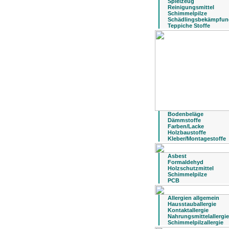
Spielzeug
Reinigungsmittel
Schimmelpilze
Schädlingsbekämpfun
Teppiche Stoffe
Bodenbeläge
Dämmstoffe
Farben/Lacke
Holzbaustoffe
Kleber/Montagestoffe
Asbest
Formaldehyd
Holzschutzmittel
Schimmelpilze
PCB
Allergien allgemein
Hausstauballergie
Kontaktallergie
Nahrungsmittelallergie
Schimmelpilzallergie