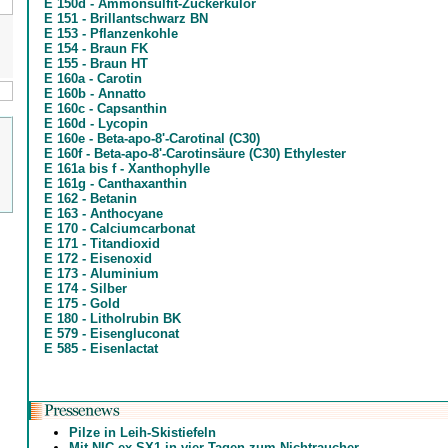
E 150d - Ammonsulfit-Zuckerkulör
E 151 - Brillantschwarz BN
E 153 - Pflanzenkohle
E 154 - Braun FK
E 155 - Braun HT
E 160a - Carotin
E 160b - Annatto
E 160c - Capsanthin
E 160d - Lycopin
E 160e - Beta-apo-8'-Carotinal (C30)
E 160f - Beta-apo-8'-Carotinsäure (C30) Ethylester
E 161a bis f - Xanthophylle
E 161g - Canthaxanthin
E 162 - Betanin
E 163 - Anthocyane
E 170 - Calciumcarbonat
E 171 - Titandioxid
E 172 - Eisenoxid
E 173 - Aluminium
E 174 - Silber
E 175 - Gold
E 180 - Litholrubin BK
E 579 - Eisengluconat
E 585 - Eisenlactat
Pilze in Leih-Skistiefeln
Mit NIC-ex SX1 in vier Tagen zum Nichtraucher