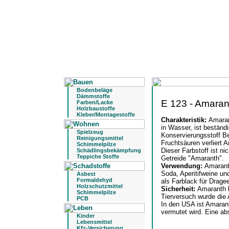
Bodenbeläge
Dämmstoffe
E 123 - Amaran
Farben/Lacke
Holzbaustoffe
Kleber/Montagestoffe
Charakteristik:
Amaran
in Wasser, ist beständ
Spielzeug
Konservierungsstoff B
Reinigungsmittel
Fruchtsäuren verliert 
Schimmelpilze
Dieser Farbstoff ist n
Schädlingsbekämpfung
Teppiche Stoffe
Getreide "Amaranth".
Verwendung:
Amaranth
Soda, Aperitifweine u
Asbest
Formaldehyd
als Farblack für Drage
Holzschutzmittel
Sicherheit:
Amaranth l
Schimmelpilze
Tierversuch wurde die A
PCB
In den USA ist Amaran
vermutet wird. Eine ab
Kinder
Lebensmittel
Kfz-Versicherung