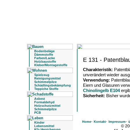
Bodenbeläge
Dämmstoffe
Farben/Lacke
E 131 - Patentbla
Holzbaustoffe
Kleber/Montagestoffe
Charakteristik:
Patentbl
unverändert wieder ausg
Spielzeug
Reinigungsmittel
Verwendung:
Patentbla
Schimmelpilze
Eiern und Glasuren verw
Schädlingsbekämpfung
Teppiche Stoffe
Chinolingelb E104
ergib
Sicherheit:
Bisher wurde
Asbest
Formaldehyd
Holzschutzmittel
Schimmelpilze
PCB
·
·
·
Home
Kontakt
Impressum
ü
Kinder
© 20
Lebensmittel
Kfz-Versicherung