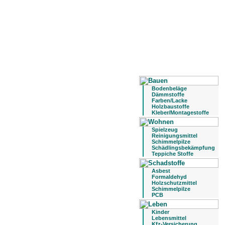
Bodenbeläge
Dämmstoffe
Farben/Lacke
Holzbaustoffe
Kleber/Montagestoffe
Spielzeug
Reinigungsmittel
Schimmelpilze
Schädlingsbekämpfung
Teppiche Stoffe
Asbest
Formaldehyd
Holzschutzmittel
Schimmelpilze
PCB
Kinder
Lebensmittel
Kfz-Versicherung