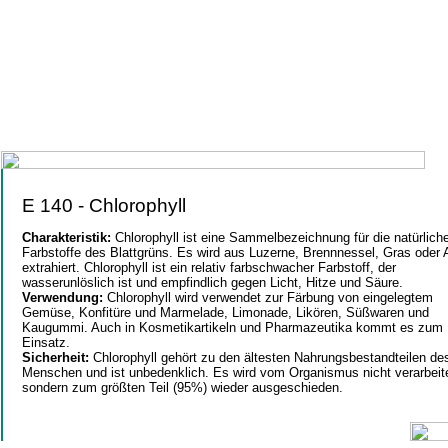
E 140 - Chlorophyll
Charakteristik:
Chlorophyll ist eine Sammelbezeichnung für die natürlich
Farbstoffe des Blattgrüns. Es wird aus Luzerne, Brennnessel, Gras oder 
extrahiert. Chlorophyll ist ein relativ farbschwacher Farbstoff, der
wasserunlöslich ist und empfindlich gegen Licht, Hitze und Säure.
Verwendung:
Chlorophyll wird verwendet zur Färbung von eingelegtem
Gemüse, Konfitüre und Marmelade, Limonade, Likören, Süßwaren und
Kaugummi. Auch in Kosmetikartikeln und Pharmazeutika kommt es zum
Einsatz.
Sicherheit:
Chlorophyll gehört zu den ältesten Nahrungsbestandteilen de
Menschen und ist unbedenklich. Es wird vom Organismus nicht verarbeite
sondern zum größten Teil (95%) wieder ausgeschieden.