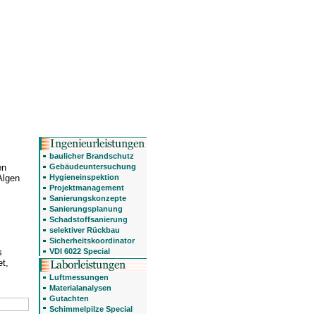
baulicher Brandschutz
Gebäudeuntersuchung
en
Hygieneinspektion
Algen
Projektmanagement
Sanierungskonzepte
Sanierungsplanung
Schadstoffsanierung
selektiver Rückbau
Sicherheitskoordinator
VDI 6022 Special
s
t,
Luftmessungen
Materialanalysen
Gutachten
Schimmelpilze Special