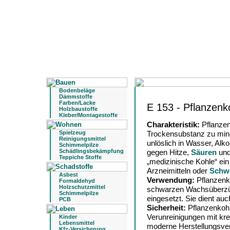
Bodenbeläge
Dämmstoffe
Farben/Lacke
E 153 - Pflanzenk
Holzbaustoffe
Kleber/Montagestoffe
Charakteristik:
Pflanzen
Spielzeug
Trockensubstanz zu mind
Reinigungsmittel
unlöslich in Wasser, Alk
Schimmelpilze
Schädlingsbekämpfung
gegen Hitze,
Säuren
un
Teppiche Stoffe
„medizinische Kohle“ ein 
Arzneimitteln oder
Schwe
Asbest
Verwendung:
Pflanzenk
Formaldehyd
Holzschutzmittel
schwarzen Wachsüberzü
Schimmelpilze
eingesetzt. Sie dient a
PCB
Sicherheit:
Pflanzenkohl
Verunreinigungen mit kr
Kinder
Lebensmittel
moderne Herstellungsver
Kfz-Versicherung