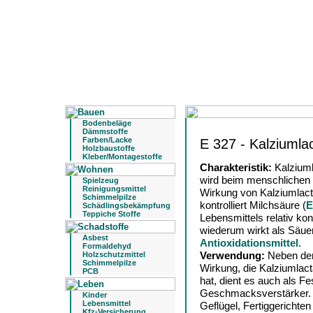
Bodenbeläge
Dämmstoffe
Farben/Lacke
E 327 - Kalziumlac
Holzbaustoffe
Kleber/Montagestoffe
Charakteristik:
Kalziuml
wird beim menschlichen 
Spielzeug
Reinigungsmittel
Wirkung von Kalziumlacta
Schimmelpilze
kontrolliert Milchsäure (
E
Schädlingsbekämpfung
Teppiche Stoffe
Lebensmittels relativ kon
wiederum wirkt als Säue
Asbest
Antioxidationsmittel
.
Formaldehyd
Verwendung:
Neben der
Holzschutzmittel
Schimmelpilze
Wirkung, die Kalziumlact
PCB
hat, dient es auch als F
Geschmacksverstärker. E
Kinder
Lebensmittel
Geflügel, Fertiggerichte
Kfz-Versicherung