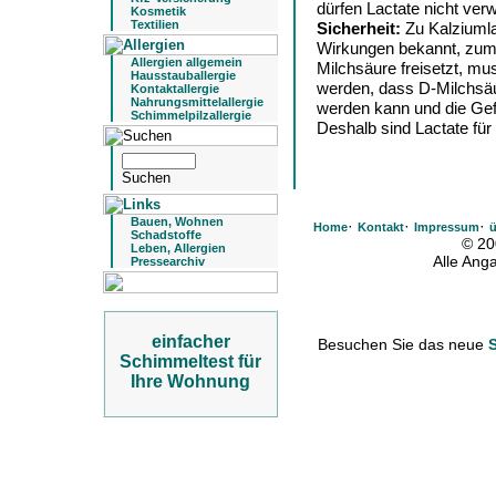
dürfen Lactate nicht ver
Kosmetik
Textilien
Sicherheit:
Zu Kalziuml
Wirkungen bekannt, zumal
Allergien allgemein
Milchsäure freisetzt, mu
Hausstauballergie
werden, dass D-Milchsäu
Kontaktallergie
Nahrungsmittelallergie
werden kann und die Gef
Schimmelpilzallergie
Deshalb sind Lactate für
Bauen, Wohnen
·
·
·
Home
Kontakt
Impressum
ü
Schadstoffe
© 20
Leben, Allergien
Alle An
Pressearchiv
einfacher
Besuchen Sie das neue
Schimmeltest für
Ihre Wohnung