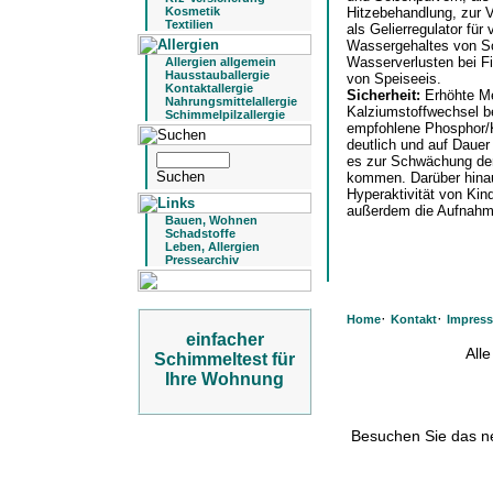
Kosmetik
Hitzebehandlung, zur 
Textilien
als Gelierregulator für
Wassergehaltes von Sc
Wasserverlusten bei Fis
Allergien allgemein
Hausstauballergie
von Speiseeis.
Kontaktallergie
Sicherheit:
Erhöhte M
Nahrungsmittelallergie
Kalziumstoffwechsel b
Schimmelpilzallergie
empfohlene Phosphor/K
deutlich und auf Daue
es zur Schwächung de
kommen. Darüber hinau
Hyperaktivität von Kind
außerdem die Aufnah
Bauen, Wohnen
Schadstoffe
Leben, Allergien
Pressearchiv
·
·
Home
Kontakt
Impres
einfacher
All
Schimmeltest für
Ihre Wohnung
Besuchen Sie das 