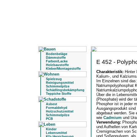
Bodenbeläge
Dämmstoffe
E 452 - Polyph
Farben/Lacke
Holzbaustoffe
Kleber/Montagestoffe
Charakteristik:
Hinter
Kalium-, und Kalziums
Spielzeug
Im Einzelnen sind das:
Reinigungsmittel
Natriumpolyphosphat 
Schimmelpilze
Natriumkalziumpolyph
Schädlingsbekämpfung
Teppiche Stoffe
Über die in Lebensmitt
(Phosphate) wird der t
Phosphor ist in jeder 
Asbest
Formaldehyd
Ausgangsprodukt sind 
Holzschutzmittel
abgebaut werden. Sie e
Schimmelpilze
wie
Cadmium
und Uran
PCB
Verwendung:
Phospha
und Aufhellen von Kart
Kinder
Cremigmachen von Sch
Lebensmittel
und Soßenpulvern, als
Kfz-Versicherung