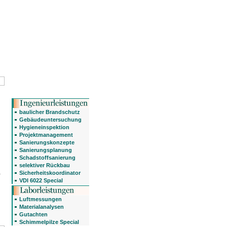
baulicher Brandschutz
Gebäudeuntersuchung
Hygieneinspektion
Projektmanagement
Sanierungskonzepte
Sanierungsplanung
Schadstoffsanierung
selektiver Rückbau
.
Sicherheitskoordinator
VDI 6022 Special
Luftmessungen
Materialanalysen
Gutachten
Schimmelpilze Special