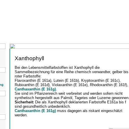
Xanthophyll
Bei den Lebensmittelfarbstoffen ist Xanthophyll die
Sammelbezeichnung für eine Reihe chemisch verwandter, gelber bis
roter Farbstoffe:
Flavoxanthin (E 161a), Lutein (E 161b), Kryptoxanthin (E 161c),
Rubixanthin (E 161d), Violaxanthin (E 161e), Rhodoxanthin (E 161f),
ng
Canthaxanthin (E 161g)
.
Sie sind im Pflanzenreich weit verbreitet und werden sofern nicht
synthetisch hergestellt aus Palmöl, Tagetes oder Luzerne gewonnen
Sicherheit:
Die als Xanthophyll deklarierten Farbstoffe E161a bis f
sind gesundheitlich unbedenklich.
Canthaxanthin (E 161g)
muss dagegen als riskant eingeschätzt
werden.