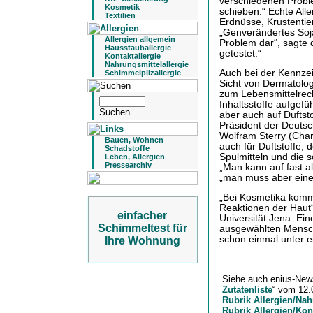
verschiedenen Proble
Kosmetik
schieben.“ Echte Alle
Textilien
Erdnüsse, Krustentie
„Genverändertes Soja 
Allergien allgemein
Problem dar“, sagte 
Hausstauballergie
getestet.“
Kontaktallergie
Nahrungsmittelallergie
Auch bei der Kennze
Schimmelpilzallergie
Sicht von Dermatolo
zum Lebensmittelrec
Inhaltsstoffe aufgef
aber auch auf Duftst
Präsident der Deutsc
Wolfram Sterry (Chari
Bauen, Wohnen
auch für Duftstoffe, 
Schadstoffe
Spülmitteln und die
Leben, Allergien
Pressearchiv
„Man kann auf fast al
„man muss aber ein
„Bei Kosmetika komm
Reaktionen der Haut“,
einfacher
Universität Jena. Ei
Schimmeltest für
ausgewählten Mensche
schon einmal unter ei
Ihre Wohnung
Siehe auch enius-New
Zutatenliste
“ vom 12.
Rubrik Allergien/Nah
Rubrik Allergien/Kon