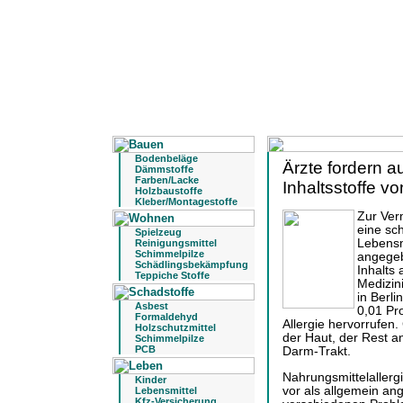
Bodenbeläge
Ärzte fordern a
Dämmstoffe
Farben/Lacke
Inhaltsstoffe v
Holzbaustoffe
Kleber/Montagestoffe
Zur Ver
eine sc
Spielzeug
Lebensm
Reinigungsmittel
Schimmelpilze
angegeb
Schädlingsbekämpfung
Inhalts
Teppiche Stoffe
Medizin
in Berli
Asbest
0,01 Pr
Formaldehyd
Allergie hervorrufen. 
Holzschutzmittel
der Haut, der Rest 
Schimmelpilze
PCB
Darm-Trakt.
Nahrungsmittelallerg
Kinder
vor als allgemein an
Lebensmittel
Kfz-Versicherung