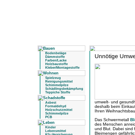
Bodenbeläge
Unnötige Umwel
Dämmstoffe
Farben/Lacke
Holzbaustoffe
Kleber/Montagestoffe
Spielzeug
Reinigungsmittel
Schimmelpilze
Schädlingsbekämpfung
Teppiche Stoffe
umwelt- und gesundhe
Asbest
Formaldehyd
deshalb beim Einkauf
Holzschutzmittel
Ihren Weihnachtsbau
Schimmelpilze
PCB
Das Schwermetall
Bl
des Menschen anreic
Kinder
und Blut. Dabei sind 
Lebensmittel
Bleimengen gefährlic
Kfz-Versicherung