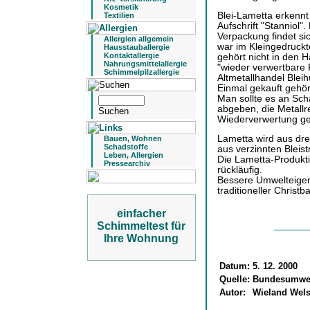
Kosmetik
Blei-Lametta erkenn
Textilien
Aufschrift "Stanniol"
Verpackung findet sic
Allergien allgemein
war im Kleingedruckte
Hausstauballergie
Kontaktallergie
gehört nicht in den 
Nahrungsmittelallergie
"wieder verwertbare 
Schimmelpilzallergie
Altmetallhandel Blei
Einmal gekauft gehör
Man sollte es an Sch
abgeben, die Metall
Wiederverwertung g
Lametta wird aus drei
Bauen, Wohnen
Schadstoffe
aus verzinnten Bleist
Leben, Allergien
Die Lametta-Produkt
Pressearchiv
rückläufig.
Bessere Umwelteigens
traditioneller Chris
einfacher
Schimmeltest für
Ihre Wohnung
Datum:
5. 12. 2000
Quelle:
Bundesumwe
Autor:
Wieland Wel