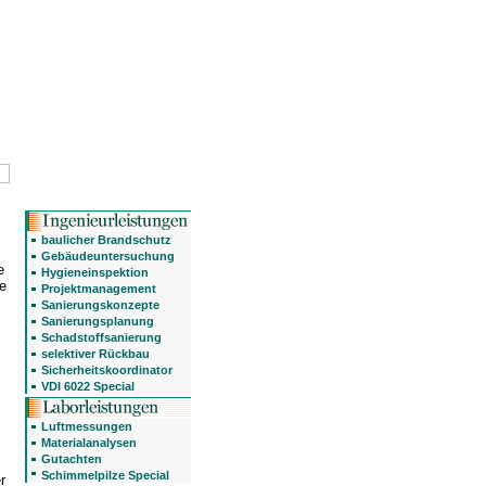
baulicher Brandschutz
Gebäudeuntersuchung
e
Hygieneinspektion
e
Projektmanagement
Sanierungskonzepte
Sanierungsplanung
Schadstoffsanierung
selektiver Rückbau
Sicherheitskoordinator
VDI 6022 Special
Luftmessungen
Materialanalysen
Gutachten
Schimmelpilze Special
r