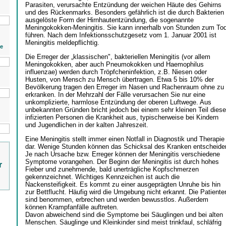
Parasiten, verursachte Entzündung der weichen Häute des Gehirns
und des Rückenmarks. Besonders gefährlich ist die durch Bakterien
ausgelöste Form der Hirnhautentzündung, die sogenannte
Meningokokken-Meningitis. Sie kann innerhalb von Stunden zum To
führen. Nach dem Infektionsschutzgesetz vom 1. Januar 2001 ist
Meningitis meldepflichtig.
ie
Die Erreger der „klassischen", bakteriellen Meningitis (vor allem
Meningokokken, aber auch Pneumokokken und Haemophilus
influenzae) werden durch Tröpfcheninfektion, z.B. Niesen oder
Husten, von Mensch zu Mensch übertragen. Etwa 5 bis 10% der
Bevölkerung tragen den Erreger im Nasen und Rachenraum ohne zu
erkranken. In der Mehrzahl der Fälle verursachen Sie nur eine
unkomplizierte, harmlose Entzündung der oberen Luftwege. Aus
unbekannten Gründen bricht jedoch bei einem sehr kleinen Teil diese
infizierten Personen die Krankheit aus, typischerweise bei Kindern
und Jugendlichen in der kalten Jahreszeit.
Eine Meningitis stellt immer einen Notfall in Diagnostik und Therapie
dar. Wenige Stunden können das Schicksal des Kranken entscheide
Je nach Ursache bzw. Erreger können der Meningitis verschiedene
Symptome vorangehen. Der Beginn der Meningitis ist durch hohes
r
Fieber und zunehmende, bald unerträgliche Kopfschmerzen
gekennzeichnet. Wichtiges Kennzeichen ist auch die
Nackensteifigkeit. Es kommt zu einer ausgeprägten Unruhe bis hin
zur Bettflucht. Häufig wird die Umgebung nicht erkannt. Die Patiente
sind benommen, erbrechen und werden bewusstlos. Außerdem
können Krampfanfälle auftreten.
Davon abweichend sind die Symptome bei Säuglingen und bei alten
Menschen. Säuglinge und Kleinkinder sind meist trinkfaul, schläfrig