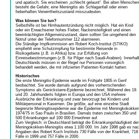
und apatisch. Sie erscheinen „schlecht gelaunt“. Bei alten Menschen
besteht die Gefahr, eine Meningitis als Schlaganfall oder einen
fieberhaften Verwirrtheitszustand misszudeuten.
Was können Sie tun?
Selbsthilfe ist bei Hirnhautentzündung nicht möglich. Hat ein Kind
oder ein Erwachsener hohes Fieber, Nackensteifigkeit und einen
beeinträchtigten Allgemeinzustand, dann sollten Sie umgehend den
Notruf unter der Telefonnummer 112 alarmieren.
Die Ständige Impfkommision am Robert Koch-Institut (STIKO)
empfiehlt eine Schutzimpfung für bestimmte Reisende in
Risikogebiete (z.B. in Afrika) bzw. zur Erfüllung von
Einreisebestimmungen (z.B. für Pilger nach Saudi-Arabien). Innerhal
Deutschlands müssen in der Regel nur Personen vorsorglich
behandelt werden, die mit infizierten Patienten Kontakt hatten.
Historisches
Die erste Meningitis-Epidemie wurde im Frühjahr 1805 in Genf
beobachtet. Sie wurde damals aufgrund des vorherrschenden
Symptoms als Genickstarre-Epidemie bezeichnet, Während des 19.
und 20. Jahrhunderts folgten in Europa und den USA mehrere
Ausbrüche der Erkrankung und zwar bevorzugt bei Kindern und
Militärpersonal in Kasernen. Die größte, auf eine einzelne Stadt
begrenzte Meningitisepidemie war die Epidemie mit Meningkokokke
1974/75 in Sao Paulo in Brasilien. Damals traten zwischen 350 und
500 Erkrankungen auf 100 000 Einwohner auf.
Zum Vergleich: in Deutschland beträgt die Erkrankungshäufigkeit der
Meningokokken-Meningitis etwa 1:100 000. Im Jahr 1998 gab es na
Angaben des Robert Koch Instituts 730 Fälle von der Krankheit, 718
Fälle in 1999 und 757 Fälle in 2000.