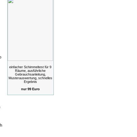
b
einfacher Schimmeltest für 9
Räume, ausführliche
Gebrauchsanleitung,
Musterauswertung, schnelles
Ergebnis
nur 99 Euro
n
ch