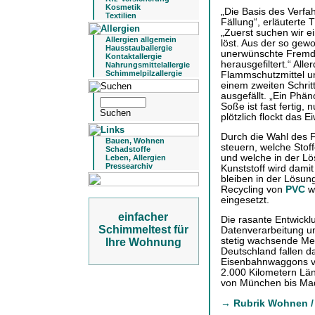
Kosmetik
„Die Basis des Verfah
Textilien
Fällung“, erläuterte
„Zuerst suchen wir e
Allergien allgemein
löst. Aus der so ge
Hausstauballergie
unerwünschte Fremd
Kontaktallergie
herausgefiltert.“ All
Nahrungsmittelallergie
Schimmelpilzallergie
Flammschutzmittel un
einem zweiten Schritt
ausgefällt. „Ein Phä
Soße ist fast fertig, 
plötzlich flockt das E
Durch die Wahl des F
Bauen, Wohnen
steuern, welche Stof
Schadstoffe
und welche in der Lö
Leben, Allergien
Pressearchiv
Kunststoff wird dami
bleiben in der Lösu
Recycling von
PVC
wi
eingesetzt.
einfacher
Die rasante Entwickl
Schimmeltest für
Datenverarbeitung u
stetig wachsende Meng
Ihre Wohnung
Deutschland fallen da
Eisenbahnwaggons ve
2.000 Kilometern Län
von München bis Madr
→ Rubrik Wohnen / 