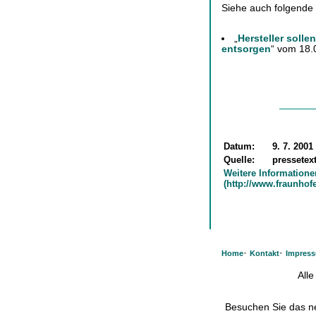
Siehe auch folgende
„
Hersteller solle
entsorgen
“ vom 18.
Datum:
9. 7. 2001
Quelle:
pressetex
Weitere Informatione
(http://www.fraunhof
·
·
Home
Kontakt
Impres
All
Besuchen Sie das 