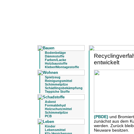
Bodenbeläge
Recyclingverfah
Dämmstoffe
Farben/Lacke
entwickelt
Holzbaustoffe
Kleber/Montagestoffe
Spielzeug
Reinigungsmittel
Schimmelpilze
Schädlingsbekämpfung
Teppiche Stoffe
Asbest
Formaldehyd
Holzschutzmittel
Schimmelpilze
PCB
(PBDE)
und Bromiert
zunächst aus dem Kun
werden. Zurück bleib
Kinder
Lebensmittel
Neuware besitzen.
Kfz-Versicherung