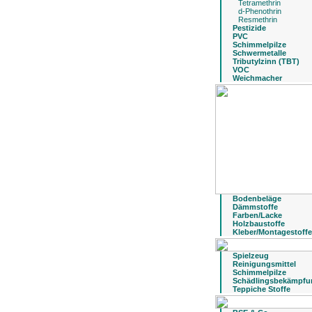
Tetramethrin
d-Phenothrin
Resmethrin
Pestizide
PVC
Schimmelpilze
Schwermetalle
Tributylzinn (TBT)
VOC
Weichmacher
Bodenbeläge
Dämmstoffe
Farben/Lacke
Holzbaustoffe
Kleber/Montagestoffe
Spielzeug
Reinigungsmittel
Schimmelpilze
Schädlingsbekämpfu
Teppiche Stoffe