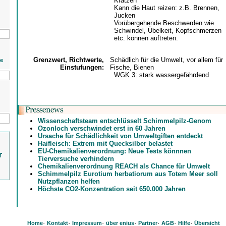
Kratzen
Kann die Haut reizen: z.B. Brennen,
Jucken
Vorübergehende Beschwerden wie
Schwindel, Übelkeit, Kopfschmerzen
etc. können auftreten.
Grenzwert, Richtwerte,
Schädlich für die Umwelt, vor allem für
ie
Einstufungen:
Fische, Bienen
WGK 3: stark wassergefährdend
Wissenschaftsteam entschlüsselt Schimmelpilz-Genom
Ozonloch verschwindet erst in 60 Jahren
Ursache für Schädlichkeit von Umweltgiften entdeckt
Haifleisch: Extrem mit Quecksilber belastet
EU-Chemikalienverordnung: Neue Tests könnnen
r
Tierversuche verhindern
Chemikalienverordnung REACH als Chance für Umwelt
Schimmelpilz Eurotium herbatiorum aus Totem Meer soll
Nutzpflanzen helfen
Höchste CO2-Konzentration seit 650.000 Jahren
·
·
·
·
·
·
·
Home
Kontakt
Impressum
über enius
Partner
AGB
Hilfe
Übersicht