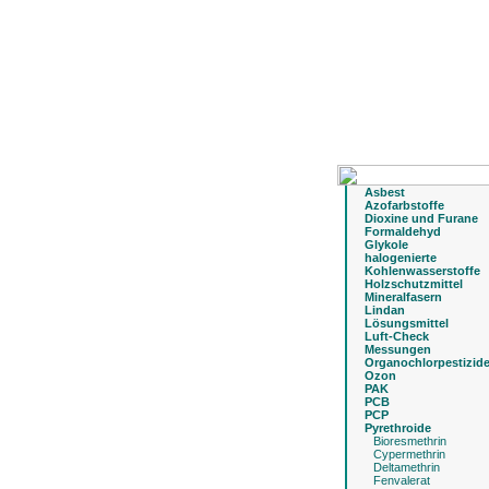
Asbest
Azofarbstoffe
Dioxine und Furane
Formaldehyd
Glykole
halogenierte
Kohlenwasserstoffe
Holzschutzmittel
Mineralfasern
Lindan
Lösungsmittel
Luft-Check
Messungen
Organochlorpestizid
Ozon
PAK
PCB
PCP
Pyrethroide
Bioresmethrin
Cypermethrin
Deltamethrin
Fenvalerat