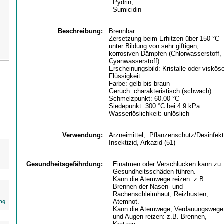
Pydrin,
Sumicidin
Beschreibung:
Brennbar
Zersetzung beim Erhitzen über 150 °C
unter Bildung von sehr giftigen,
korrosiven Dämpfen (Chlorwasserstoff,
Cyanwasserstoff).
Erscheinungsbild: Kristalle oder viskös
Flüssigkeit
Farbe: gelb bis braun
Geruch: charakteristisch (schwach)
Schmelzpunkt: 60.00 °C
Siedepunkt: 300 °C bei 4.9 kPa
Wasserlöslichkeit: unlöslich
Verwendung:
Arzneimittel, Pflanzenschutz/Desinfek
Insektizid, Arkazid (51)
Gesundheitsgefährdung:
Einatmen oder Verschlucken kann zu
Gesundheitsschäden führen.
Kann die Atemwege reizen: z.B.
Brennen der Nasen- und
Rachenschleimhaut, Reizhusten,
Atemnot.
ng
Kann die Atemwege, Verdauungswege
und Augen reizen: z.B. Brennen,