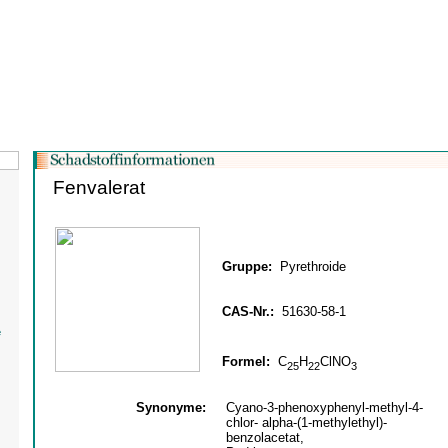
Fenvalerat
Gruppe:
Pyrethroide
CAS-Nr.:
51630-58-1
e
Formel:
C
H
ClNO
25
22
3
Synonyme:
Cyano-3-phenoxyphenyl-methyl-4-
chlor- alpha-(1-methylethyl)-
benzolacetat,