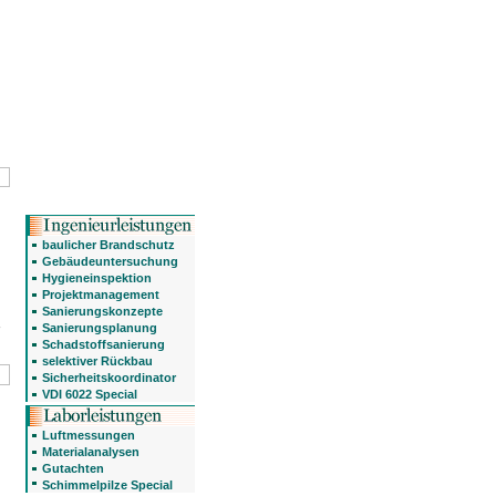
baulicher Brandschutz
Gebäudeuntersuchung
Hygieneinspektion
Projektmanagement
,
Sanierungskonzepte
Sanierungsplanung
Schadstoffsanierung
selektiver Rückbau
Sicherheitskoordinator
VDI 6022 Special
Luftmessungen
Materialanalysen
Gutachten
Schimmelpilze Special