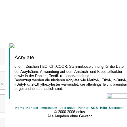
Acrylate
chem. Zeichen H2C=CH
COOR, Sammelbezeichnung für die Ester
2
der Acrylsäure. Anwendung auf dem Anstrich- und Klebstoffsektor
sowie in der Papier-, Textil- u. Lederveredlung.
Bevorzugt werden die niederen Acrylate wie Methyl-, Ethyl-, n-Butyl-
ng
i-Butyl- u. 2-Ethylhexylester verwendet, die allerdings leicht brennbar
u. gesundheitsschädlich sind.
·
·
·
·
·
·
·
Home
Kontakt
Impressum
über enius
Partner
AGB
Hilfe
Übersicht
© 2000-2006 enius
Alle Angaben ohne Gewähr