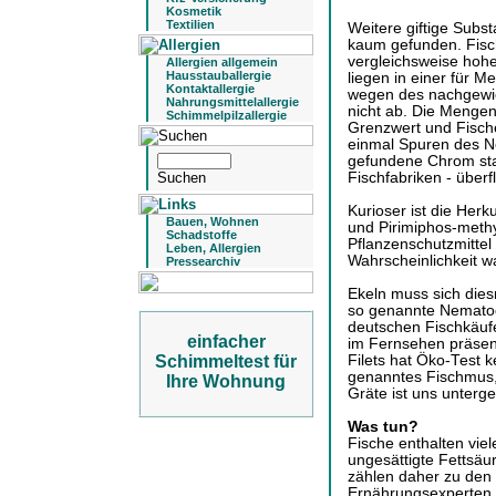
Kosmetik
Textilien
Weitere giftige Subs
kaum gefunden. Fisc
vergleichsweise hohe
Allergien allgemein
Hausstauballergie
liegen in einer für 
Kontaktallergie
wegen des nachgewie
Nahrungsmittelallergie
nicht ab. Die Mengen
Schimmelpilzallergie
Grenzwert und Fisc
einmal Spuren des Ne
gefundene Chrom st
Fischfabriken - überf
Kurioser ist die Herk
Bauen, Wohnen
und Pirimiphos-meth
Schadstoffe
Pflanzenschutzmittel
Leben, Allergien
Wahrscheinlichkeit wa
Pressearchiv
Ekeln muss sich die
so genannte Nematod
deutschen Fischkäufe
einfacher
im Fernsehen präsen
Schimmeltest für
Filets hat Öko-Test 
genanntes Fischmus, 
Ihre Wohnung
Gräte ist uns unter
Was tun?
Fische enthalten viel
ungesättigte Fettsäu
zählen daher zu den 
Ernährungsexperten 