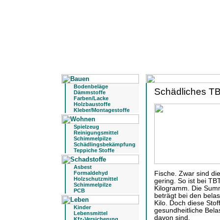
Bodenbeläge
Schädliches TB
Dämmstoffe
Farben/Lacke
Holzbaustoffe
Kleber/Montagestoffe
Spielzeug
Reinigungsmittel
Schimmelpilze
Schädlingsbekämpfung
Teppiche Stoffe
Asbest
Formaldehyd
Fische. Zwar sind d
Holzschutzmittel
gering. So ist bei T
Schimmelpilze
Kilogramm. Die Summ
PCB
beträgt bei den bela
Kilo. Doch diese Stof
Kinder
gesundheitliche Bela
Lebensmittel
davon sind.
Kfz-Versicherung