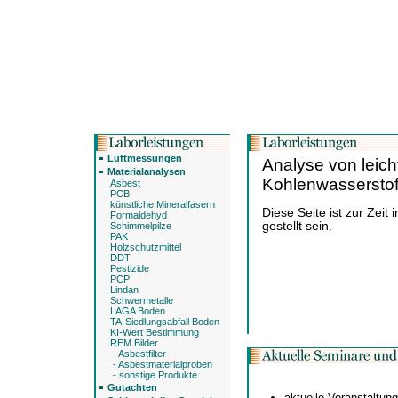
Luftmessungen
Analyse von leich
Materialanalysen
Kohlenwassersto
Asbest
PCB
künstliche Mineralfasern
Diese Seite ist zur Zeit 
Formaldehyd
gestellt sein.
Schimmelpilze
PAK
Holzschutzmittel
DDT
Pestizide
PCP
Lindan
Schwermetalle
LAGA Boden
TA-Siedlungsabfall Boden
KI-Wert Bestimmung
REM Bilder
- Asbestfilter
- Asbestmaterialproben
- sonstige Produkte
Gutachten
aktuelle Veranstaltun