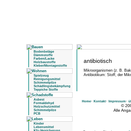
Bodenbeläge
Dämmstoffe
Farben/Lacke
antibiotisch
Holzbaustoffe
Kleber/Montagestoffe
Mikroorganismen (z. B. Bak
Antibiotikum: Stoff, der Mi
Spielzeug
Reinigungsmittel
Schimmelpilze
Schädlingsbekämpfung
Teppiche Stoffe
Asbest
·
·
·
Home
Kontakt
Impressum
ü
Formaldehyd
© 20
Holzschutzmittel
Alle Ang
Schimmelpilze
PCB
Kinder
Lebensmittel
Kfz-Versicherung