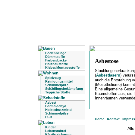
Bodenbeläge
Dämmstoffe
Asbestose
Farben/Lacke
Holzbaustoffe
Kleber/Montagestoffe
Staublungenerkrankun
(
Asbestfasern
) verurs
Spielzeug
auch die Entstehung v
Reinigungsmittel
(Mesotheliome) kommt 
Schimmelpilze
Schädlingsbekämpfung
Eine allgemeine Gesun
Teppiche Stoffe
Baumstoffen aus, die 
Innenräumen verwende
Asbest
Formaldehyd
Holzschutzmittel
Schimmelpilze
PCB
·
·
Home
Kontakt
Impres
Kinder
All
Lebensmittel
Kfz-Versicherung