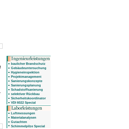
baulicher Brandschutz
f
Gebäudeuntersuchung
Hygieneinspektion
Projektmanagement
Sanierungskonzepte
Sanierungsplanung
Schadstoffsanierung
r
selektiver Rückbau
Sicherheitskoordinator
VDI 6022 Special
Luftmessungen
Materialanalysen
Gutachten
Schimmelpilze Special