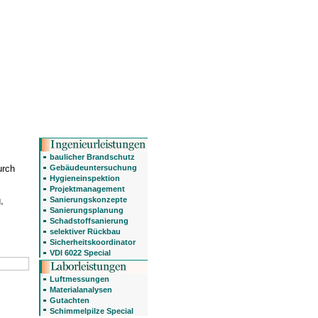
baulicher Brandschutz
Gebäudeuntersuchung
urch
Hygieneinspektion
Projektmanagement
Sanierungskonzepte
,
Sanierungsplanung
Schadstoffsanierung
selektiver Rückbau
Sicherheitskoordinator
VDI 6022 Special
Luftmessungen
Materialanalysen
Gutachten
Schimmelpilze Special