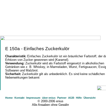
E 150a - Einfaches Zuckerkulör
Charakteristik:
Einfaches Zuckerkulör ist ein bräunlicher Farbstoff, der d
Erhitzen von Zucker gewonnen wird (Karamel).
Verwendung:
Zuckerkulör wird als Farbstoff eingesetzt in alkoholischen
Getränken wie z. B. Whiskey, in Marmeladen, Wurst, Fertigsaucen, Essig
Süßwaren und Malzbrot.
Sicherheit:
Zuckerkulör gilt als unbedenklich. Es sind keine schädlichen
Nebenwirkungen bekannt
·
·
·
·
·
·
·
Home
Kontakt
Impressum
über enius
Partner
AGB
Hilfe
Übersicht
© 2000-2006 enius
Alle Angaben ohne Gewähr