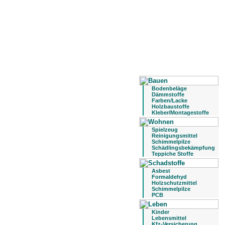
Bodenbeläge
Dämmstoffe
Farben/Lacke
Holzbaustoffe
Kleber/Montagestoffe
Spielzeug
Reinigungsmittel
Schimmelpilze
Schädlingsbekämpfung
Teppiche Stoffe
Asbest
Formaldehyd
Holzschutzmittel
Schimmelpilze
PCB
Kinder
Lebensmittel
Kfz-Versicherung