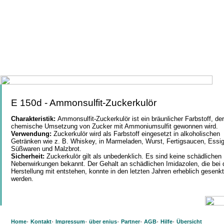
E 150d - Ammonsulfit-Zuckerkulör
Charakteristik:
Ammonsulfit-Zuckerkulör ist ein bräunlicher Farbstoff, de
chemische Umsetzung von Zucker mit Ammoniumsulfit gewonnen wird.
Verwendung:
Zuckerkulör wird als Farbstoff eingesetzt in alkoholischen
Getränken wie z. B. Whiskey, in Marmeladen, Wurst, Fertigsaucen, Essig
Süßwaren und Malzbrot.
Sicherheit:
Zuckerkulör gilt als unbedenklich. Es sind keine schädlichen
Nebenwirkungen bekannt. Der Gehalt an schädlichen Imidazolen, die bei 
Herstellung mit entstehen, konnte in den letzten Jahren erheblich gesenkt
werden.
·
·
·
·
·
·
·
Home
Kontakt
Impressum
über enius
Partner
AGB
Hilfe
Übersicht