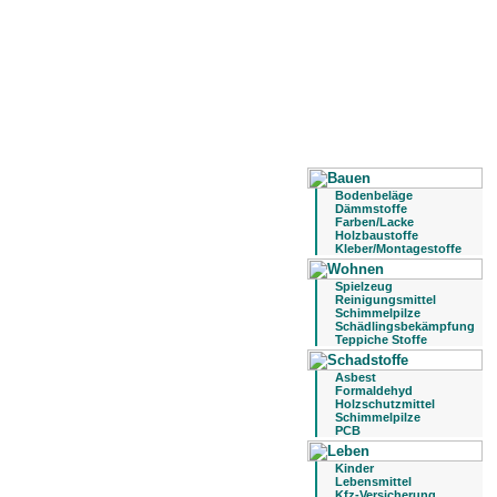
Bodenbeläge
Dämmstoffe
Farben/Lacke
Holzbaustoffe
Kleber/Montagestoffe
Spielzeug
Reinigungsmittel
Schimmelpilze
Schädlingsbekämpfung
Teppiche Stoffe
Asbest
Formaldehyd
Holzschutzmittel
Schimmelpilze
PCB
Kinder
Lebensmittel
Kfz-Versicherung