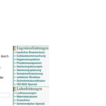
baulicher Brandschutz
Gebäudeuntersuchung
r durch
Hygieneinspektion
Projektmanagement
Sanierungskonzepte
,
Sanierungsplanung
Schadstoffsanierung
selektiver Rückbau
der
Sicherheitskoordinator
VDI 6022 Special
Luftmessungen
Materialanalysen
Gutachten
Schimmelpilze Special