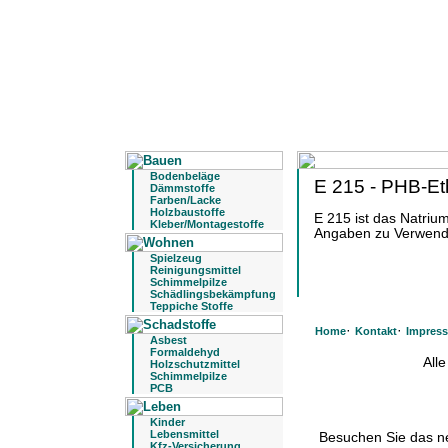
Bodenbeläge
E 215 - PHB-Eth
Dämmstoffe
Farben/Lacke
Holzbaustoffe
E 215 ist das Natriu
Kleber/Montagestoffe
Angaben zu Verwendu
Spielzeug
Reinigungsmittel
Schimmelpilze
Schädlingsbekämpfung
Teppiche Stoffe
·
·
Home
Kontakt
Impres
Asbest
Formaldehyd
All
Holzschutzmittel
Schimmelpilze
PCB
Kinder
Lebensmittel
Besuchen Sie das 
Kfz-Versicherung