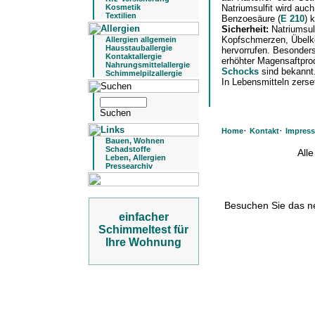
Kosmetik
Natriumsulfit wird auch
Textilien
Benzoesäure (
E 210
) 
Sicherheit:
Natriumsul
Kopfschmerzen, Übelkei
Allergien allgemein
Hausstauballergie
hervorrufen. Besonders
Kontaktallergie
erhöhter Magensaftpro
Nahrungsmittelallergie
Schocks
sind bekannt
Schimmelpilzallergie
In Lebensmitteln zerset
·
·
Home
Kontakt
Impres
Bauen, Wohnen
Schadstoffe
All
Leben, Allergien
Pressearchiv
Besuchen Sie das 
einfacher
Schimmeltest für
Ihre Wohnung