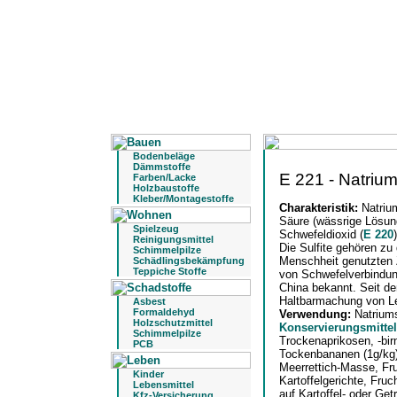
Bodenbeläge
Dämmstoffe
E 221 - Natriums
Farben/Lacke
Holzbaustoffe
Kleber/Montagestoffe
Charakteristik:
Natriu
Säure (wässrige Lösun
Spielzeug
Schwefeldioxid (
E 220
Reinigungsmittel
Die Sulfite gehören zu
Schimmelpilze
Menschheit genutzten 
Schädlingsbekämpfung
Teppiche Stoffe
von Schwefelverbindun
China bekannt. Seit de
Haltbarmachung von Le
Asbest
Formaldehyd
Verwendung:
Natriums
Holzschutzmittel
Konservierungsmittel
Schimmelpilze
Trockenaprikosen, -birn
PCB
Tockenbananen (1g/kg),
Meerrettich-Masse, Fr
Kinder
Kartoffelgerichte, Fr
Lebensmittel
auf Kartoffel- oder Get
Kfz-Versicherung