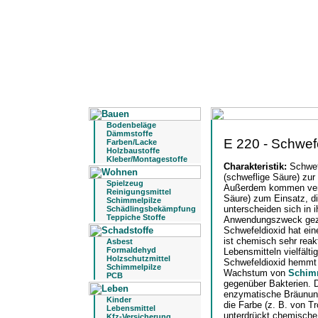
Bodenbeläge
Dämmstoffe
E 220 - Schwef
Farben/Lacke
Holzbaustoffe
Kleber/Montagestoffe
Charakteristik:
Schwef
(schweflige Säure) zur
Spielzeug
Außerdem kommen versc
Reinigungsmittel
Säure) zum Einsatz, di
Schimmelpilze
unterscheiden sich in 
Schädlingsbekämpfung
Teppiche Stoffe
Anwendungszweck gezi
Schwefeldioxid hat ei
ist chemisch sehr reak
Asbest
Formaldehyd
Lebensmitteln vielfält
Holzschutzmittel
Schwefeldioxid hemmt 
Schimmelpilze
Wachstum von
Schim
PCB
gegenüber Bakterien. D
enzymatische Bräunung, 
Kinder
die Farbe (z. B. von T
Lebensmittel
unterdrückt chemisch
Kfz-Versicherung