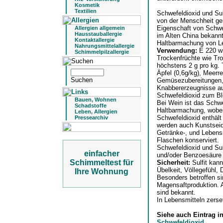
Kosmetik
Textilien
Schwefeldioxid und Sul
von der Menschheit ge
Eigenschaft von Schwe
Allergien allgemein
Hausstauballergie
im Alten China bekannt
Kontaktallergie
Haltbarmachung von Le
Nahrungsmittelallergie
Verwendung:
E 220 w
Schimmelpilzallergie
Trockenfrüchte wie Tro
höchstens 2 g pro kg.
Äpfel (0,6g/kg), Meerr
Gemüsezubereitungen, 
Knabbererzeugnisse auf
Schwefeldioxid zum Bl
Bauen, Wohnen
Bei Wein ist das Schwe
Schadstoffe
Haltbarmachung, wobei
Leben, Allergien
Schwefeldioxid enthält
Pressearchiv
werden auch Kunstseid
Getränke-, und Lebensm
Flaschen konserviert.
Schwefeldioxid und Sul
einfacher
und/oder Benzoesäure 
Schimmeltest für
Sicherheit:
Sulfit kan
Übelkeit, Völlegefühl, 
Ihre Wohnung
Besonders betroffen si
Magensaftproduktion. 
sind bekannt.
In Lebensmitteln zerset
Siehe auch Eintrag i
Schwefeldioxid
.