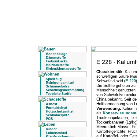
Bodenbeläge
Dämmstoffe
E 228 - Kaliumh
Farben/Lacke
Holzbaustoffe
Kleber/Montagestoffe
Charakteristik:
Kalium
schwefligen Säure (wä
Spielzeug
Schwefeldioxid (
E 220
Reinigungsmittel
Die Sulfite gehören zu
Schimmelpilze
Menschheit genutzten 
Schädlingsbekämpfung
Teppiche Stoffe
von Schwefelverbindun
China bekannt. Seit de
Haltbarmachung von Le
Asbest
Formaldehyd
Verwendung:
Kaliumhy
Holzschutzmittel
als
Konservierungsmi
Schimmelpilze
Trockenaprikosen, -birn
PCB
Tockenbananen (1g/kg),
Meerrettich-Masse, Fr
Kinder
Kartoffelgerichte, Fr
Lebensmittel
auf Kartoffel- oder Get
Kfz-Versicherung