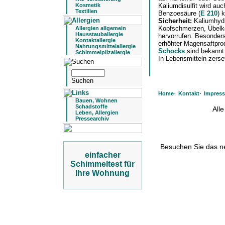
Kosmetik
Kaliumdisulfit wird auc
Textilien
Benzoesäure (
E 210
) 
Sicherheit:
Kaliumhydr
Kopfschmerzen, Übelkei
Allergien allgemein
Hausstauballergie
hervorrufen. Besonders
Kontaktallergie
erhöhter Magensaftpro
Nahrungsmittelallergie
Schocks
sind bekannt
Schimmelpilzallergie
In Lebensmitteln zerset
·
·
Home
Kontakt
Impres
Bauen, Wohnen
Schadstoffe
All
Leben, Allergien
Pressearchiv
Besuchen Sie das 
einfacher
Schimmeltest für
Ihre Wohnung