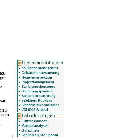
baulicher Brandschutz
Gebäudeuntersuchung
atur
Hygieneinspektion
nger
Projektmanagement
Sanierungskonzepte
ie
Sanierungsplanung
Schadstoffsanierung
selektiver Rückbau
 wie
Sicherheitskoordinator
VDI 6022 Special
g zu
t dem
Luftmessungen
.
Materialanalysen
Gutachten
Schimmelpilze Special