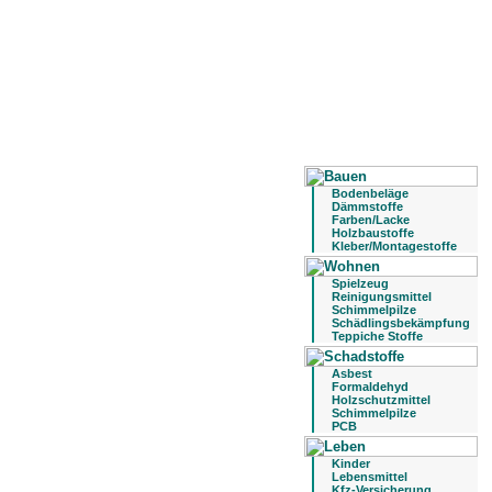
Bodenbeläge
Dämmstoffe
Farben/Lacke
Holzbaustoffe
Kleber/Montagestoffe
Spielzeug
Reinigungsmittel
Schimmelpilze
Schädlingsbekämpfung
Teppiche Stoffe
Asbest
Formaldehyd
Holzschutzmittel
Schimmelpilze
PCB
Kinder
Lebensmittel
Kfz-Versicherung