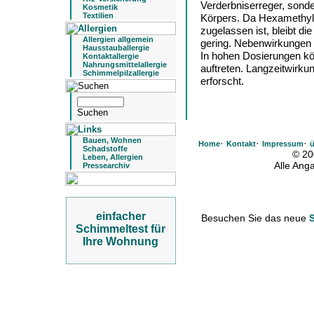
Verderbniserreger, sond
Kosmetik
Textilien
Körpers. Da Hexamethyle
zugelassen ist, bleibt 
Allergien allgemein
gering. Nebenwirkungen 
Hausstauballergie
In hohen Dosierungen kö
Kontaktallergie
Nahrungsmittelallergie
auftreten. Langzeitwirku
Schimmelpilzallergie
erforscht.
Bauen, Wohnen
·
·
·
Home
Kontakt
Impressum
ü
Schadstoffe
© 20
Leben, Allergien
Alle An
Pressearchiv
einfacher
Besuchen Sie das neue
Schimmeltest für
Ihre Wohnung