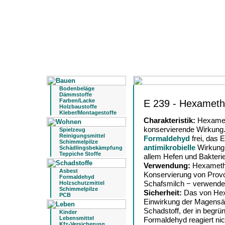
Bodenbeläge
Dämmstoffe
Farben/Lacke
E 239 - Hexameth
Holzbaustoffe
Kleber/Montagestoffe
Charakteristik:
Hexameth
konservierende Wirkung
Spielzeug
Reinigungsmittel
Formaldehyd
frei, das 
Schimmelpilze
antimikrobielle
Wirkung 
Schädlingsbekämpfung
Teppiche Stoffe
allem Hefen und Bakter
Verwendung:
Hexamethy
Asbest
Konservierung von Provo
Formaldehyd
Schafsmilch − verwende
Holzschutzmittel
Schimmelpilze
Sicherheit:
Das von Hex
PCB
Einwirkung der Magensäu
Schadstoff, der in begr
Kinder
Lebensmittel
Formaldehyd reagiert nic
Kfz-Versicherung