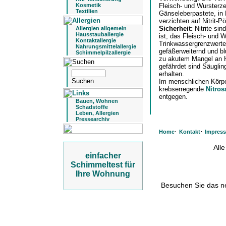
Kosmetik
Fleisch- und Wursterz
Textilien
Gänseleberpastete, in
verzichten auf Nitrit-P
Sicherheit:
Nitrite si
Allergien allgemein
Hausstauballergie
ist, das Fleisch- und 
Kontaktallergie
Trinkwassergrenzwertes 
Nahrungsmittelallergie
gefäßerweiternd und b
Schimmelpilzallergie
zu akutem Mangel an H
gefährdet sind Säugling
erhalten.
Im menschlichen Körpe
krebserregende
Nitro
entgegen.
Bauen, Wohnen
Schadstoffe
Leben, Allergien
Pressearchiv
·
·
Home
Kontakt
Impres
All
einfacher
Schimmeltest für
Ihre Wohnung
Besuchen Sie das 