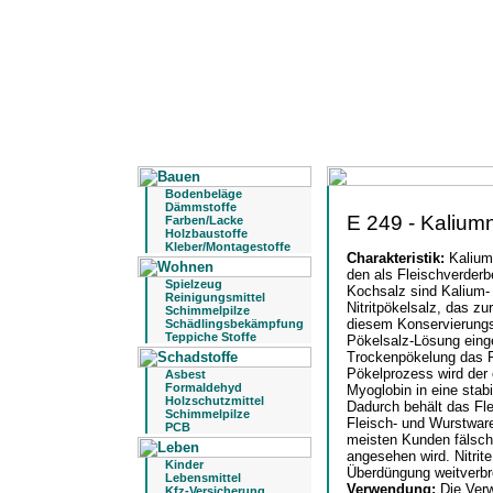
Bodenbeläge
Dämmstoffe
E 249 - Kaliumni
Farben/Lacke
Holzbaustoffe
Kleber/Montagestoffe
Charakteristik:
Kalium
den als Fleischverderb
Spielzeug
Kochsalz sind Kalium- 
Reinigungsmittel
Nitritpökelsalz, das zu
Schimmelpilze
diesem Konservierungs
Schädlingsbekämpfung
Teppiche Stoffe
Pökelsalz-Lösung eing
Trockenpökelung das Pö
Pökelprozess wird der
Asbest
Formaldehyd
Myoglobin in eine stab
Holzschutzmittel
Dadurch behält das Fle
Schimmelpilze
Fleisch- und Wurstwar
PCB
meisten Kunden fälsch
angesehen wird. Nitrit
Kinder
Überdüngung weitverbre
Lebensmittel
Verwendung:
Die Verw
Kfz-Versicherung