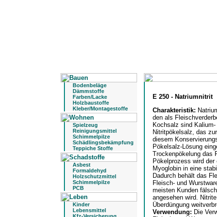
Bodenbeläge
Dämmstoffe
E 250 - Natriumnitrit
Farben/Lacke
Holzbaustoffe
Kleber/Montagestoffe
Charakteristik:
Natriu
den als Fleischverderb
Kochsalz sind Kalium- 
Spielzeug
Reinigungsmittel
Nitritpökelsalz, das zu
Schimmelpilze
diesem Konservierungs
Schädlingsbekämpfung
Pökelsalz-Lösung eing
Teppiche Stoffe
Trockenpökelung das Pö
Pökelprozess wird der
Asbest
Myoglobin in eine stab
Formaldehyd
Dadurch behält das Fle
Holzschutzmittel
Schimmelpilze
Fleisch- und Wurstwar
PCB
meisten Kunden fälsch
angesehen wird. Nitrit
Überdüngung weitverbre
Kinder
Lebensmittel
Verwendung:
Die Verw
Kfz-Versicherung