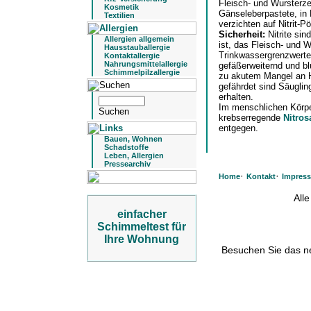
Fleisch- und Wursterz
Kosmetik
Gänseleberpastete, in
Textilien
verzichten auf Nitrit-P
Sicherheit:
Nitrite si
Allergien allgemein
ist, das Fleisch- und 
Hausstauballergie
Trinkwassergrenzwertes 
Kontaktallergie
Nahrungsmittelallergie
gefäßerweiternd und b
Schimmelpilzallergie
zu akutem Mangel an H
gefährdet sind Säugling
erhalten.
Im menschlichen Körpe
krebserregende
Nitro
entgegen.
Bauen, Wohnen
Schadstoffe
Leben, Allergien
Pressearchiv
·
·
Home
Kontakt
Impres
All
einfacher
Schimmeltest für
Ihre Wohnung
Besuchen Sie das 