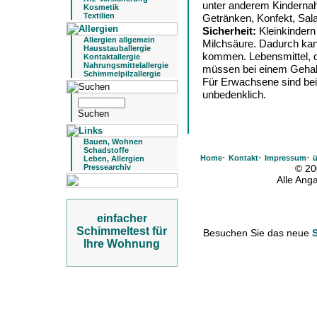
unter anderem Kindernah
Kosmetik
Textilien
Getränken, Konfekt, Sal
Sicherheit:
Kleinkindern
Allergien allgemein
Milchsäure. Dadurch kan
Hausstauballergie
kommen. Lebensmittel, di
Kontaktallergie
Nahrungsmittelallergie
müssen bei einem Gehalt
Schimmelpilzallergie
Für Erwachsene sind be
unbedenklich.
Bauen, Wohnen
Schadstoffe
·
·
·
Home
Kontakt
Impressum
ü
Leben, Allergien
Pressearchiv
© 20
Alle An
einfacher
Schimmeltest für
Besuchen Sie das neue
Ihre Wohnung