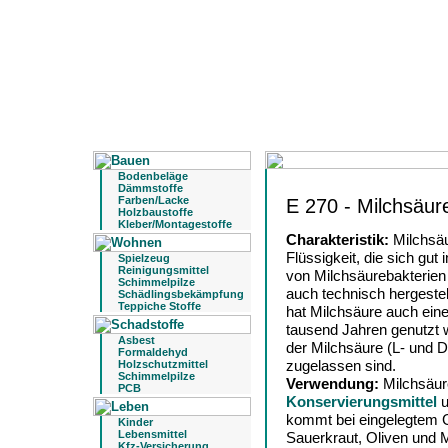
Bodenbeläge
Dämmstoffe
Farben/Lacke
E 270 - Milchsäur
Holzbaustoffe
Kleber/Montagestoffe
Charakteristik:
Milchsäu
Flüssigkeit, die sich gut
Spielzeug
Reinigungsmittel
von Milchsäurebakterien
Schimmelpilze
auch technisch hergest
Schädlingsbekämpfung
Teppiche Stoffe
hat Milchsäure auch ein
tausend Jahren genutzt w
Asbest
der Milchsäure (L- und D
Formaldehyd
zugelassen sind.
Holzschutzmittel
Schimmelpilze
Verwendung:
Milchsäur
PCB
Konservierungsmittel
u
kommt bei eingelegtem 
Kinder
Lebensmittel
Sauerkraut, Oliven und M
Kfz-Versicherung