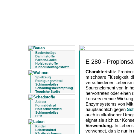
Bodenbeläge
Dämmstoffe
Farben/Lacke
E 280 - Propionsä
Holzbaustoffe
Kleber/Montagestoffe
Charakteristik:
Propions
mischbare Flüssigkeit, d
Spielzeug
Reinigungsmittel
verschiedenen Lebensmit
Schimmelpilze
Spurenelement vor. In h
Schädlingsbekämpfung
Teppiche Stoffe
hervortreten oder einen
konservierende Wirkung 
Asbest
Enzymsystems von Mikro
Formaldehyd
hauptsächlich gegen
Sch
Holzschutzmittel
Schimmelpilze
auch in alkalischer Umge
PCB
eignet sie sich zur Kon
Verwendung:
In Lebens
Kinder
Lebensmittel
verwendet, da sie nur in
Kfz-Versicherung