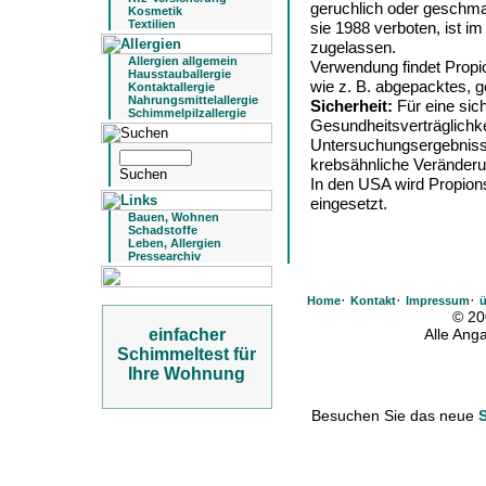
geruchlich oder geschma
Kosmetik
Textilien
sie 1988 verboten, ist 
zugelassen.
Allergien allgemein
Verwendung findet Propio
Hausstauballergie
wie z. B. abgepacktes, g
Kontaktallergie
Nahrungsmittelallergie
Sicherheit:
Für eine sic
Schimmelpilzallergie
Gesundheitsverträglichke
Untersuchungsergebnisse
krebsähnliche Veränder
In den USA wird Propion
eingesetzt.
Bauen, Wohnen
Schadstoffe
Leben, Allergien
Pressearchiv
·
·
·
Home
Kontakt
Impressum
ü
© 20
einfacher
Alle An
Schimmeltest für
Ihre Wohnung
Besuchen Sie das neue