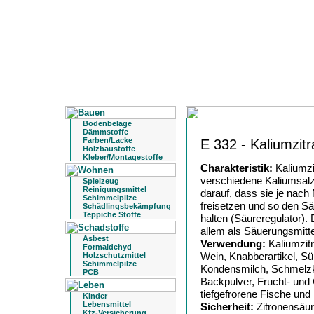
Bodenbeläge
Dämmstoffe
Farben/Lacke
E 332 - Kaliumzitr
Holzbaustoffe
Kleber/Montagestoffe
Charakteristik:
Kaliumzi
verschiedene Kaliumsalz
Spielzeug
Reinigungsmittel
darauf, dass sie je nach M
Schimmelpilze
freisetzen und so den Sä
Schädlingsbekämpfung
Teppiche Stoffe
halten (Säureregulator). 
allem als Säuerungsmitt
Asbest
Verwendung:
Kaliumzitr
Formaldehyd
Wein, Knabberartikel, Sü
Holzschutzmittel
Schimmelpilze
Kondensmilch, Schmelzk
PCB
Backpulver, Frucht- un
tiefgefrorene Fische und
Kinder
Lebensmittel
Sicherheit:
Zitronensäure
Kfz-Versicherung