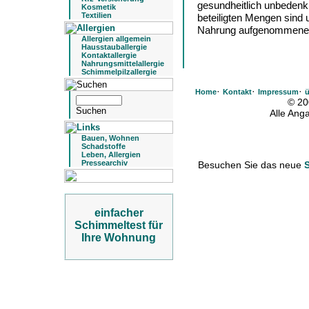
gesundheitlich unbedenk
Kosmetik
Textilien
beteiligten Mengen sind 
Nahrung aufgenommene
Allergien allgemein
Hausstauballergie
Kontaktallergie
Nahrungsmittelallergie
Schimmelpilzallergie
·
·
·
Home
Kontakt
Impressum
ü
© 20
Alle An
Bauen, Wohnen
Schadstoffe
Leben, Allergien
Pressearchiv
Besuchen Sie das neue
einfacher
Schimmeltest für
Ihre Wohnung