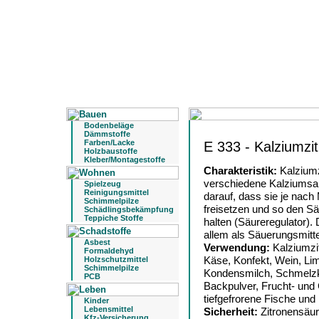
Bodenbeläge
Dämmstoffe
Farben/Lacke
E 333 - Kalziumzit
Holzbaustoffe
Kleber/Montagestoffe
Charakteristik:
Kalziumz
verschiedene Kalziumsal
Spielzeug
Reinigungsmittel
darauf, dass sie je nach M
Schimmelpilze
freisetzen und so den Sä
Schädlingsbekämpfung
Teppiche Stoffe
halten (Säureregulator). 
allem als Säuerungsmitt
Asbest
Verwendung:
Kalziumzit
Formaldehyd
Käse, Konfekt, Wein, Lim
Holzschutzmittel
Schimmelpilze
Kondensmilch, Schmelzk
PCB
Backpulver, Frucht- un
tiefgefrorene Fische und
Kinder
Lebensmittel
Sicherheit:
Zitronensäure
Kfz-Versicherung