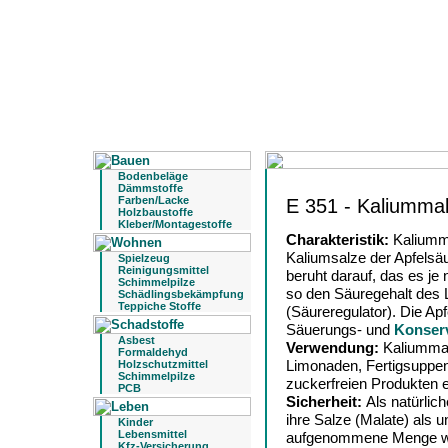
Bodenbeläge
Dämmstoffe
Farben/Lacke
E 351 - Kaliummal
Holzbaustoffe
Kleber/Montagestoffe
Charakteristik:
Kaliumma
Kaliumsalze der Apfelsäu
Spielzeug
Reinigungsmittel
beruht darauf, das es je n
Schimmelpilze
so den Säuregehalt des L
Schädlingsbekämpfung
Teppiche Stoffe
(Säureregulator). Die Apf
Säuerungs- und
Konserv
Asbest
Verwendung:
Kaliummala
Formaldehyd
Limonaden, Fertigsuppe
Holzschutzmittel
Schimmelpilze
zuckerfreien Produkten e
PCB
Sicherheit:
Als natürlich
ihre Salze (Malate) als 
Kinder
Lebensmittel
aufgenommene Menge wir
Kfz-Versicherung