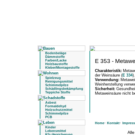
Bodenbeläge
Dämmstoffe
E 353 - Metawe
Farben/Lacke
Holzbaustoffe
Kleber/Montagestoffe
Charakteristik:
Metawe
der Weinsäure (
E 334
).
Spielzeug
Verwendung:
Metawein
Reinigungsmittel
Weinherstellung verwe
Schimmelpilze
Sicherheit:
Gesundhei
Schädlingsbekämpfung
Teppiche Stoffe
Metaweinsäure nicht b
Asbest
Formaldehyd
Holzschutzmittel
Schimmelpilze
PCB
·
·
Home
Kontakt
Impres
Kinder
Lebensmittel
All
Kfz-Versicherung