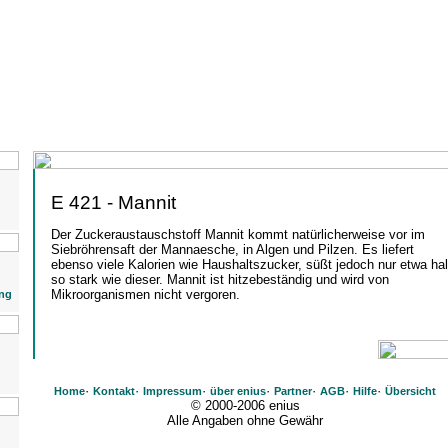
E 421 - Mannit
Der Zuckeraustauschstoff Mannit kommt natürlicherweise vor im
Siebröhrensaft der Mannaesche, in Algen und Pilzen. Es liefert
ebenso viele Kalorien wie Haushaltszucker, süßt jedoch nur etwa ha
so stark wie dieser. Mannit ist hitzebeständig und wird von
Mikroorganismen nicht vergoren.
ng
·
·
·
·
·
·
·
Home
Kontakt
Impressum
über enius
Partner
AGB
Hilfe
Übersicht
© 2000-2006 enius
Alle Angaben ohne Gewähr