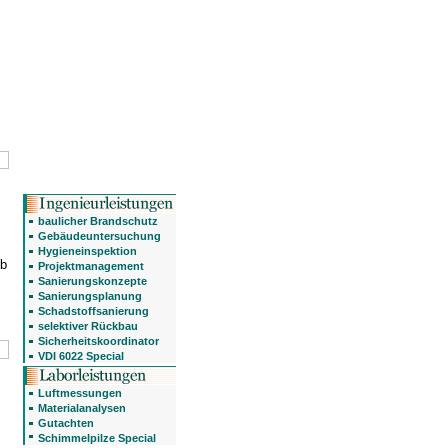
baulicher Brandschutz
Gebäudeuntersuchung
Hygieneinspektion
lb
Projektmanagement
Sanierungskonzepte
Sanierungsplanung
Schadstoffsanierung
selektiver Rückbau
Sicherheitskoordinator
VDI 6022 Special
Luftmessungen
Materialanalysen
Gutachten
Schimmelpilze Special