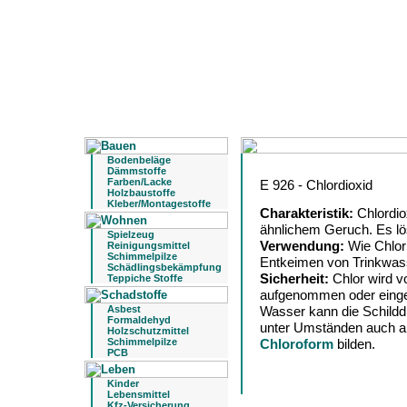
Bodenbeläge
Dämmstoffe
Farben/Lacke
E 926 - Chlordioxid
Holzbaustoffe
Kleber/Montagestoffe
Charakteristik:
Chlordio
ähnlichem Geruch. Es lös
Spielzeug
Verwendung:
Wie Chlor
Reinigungsmittel
Schimmelpilze
Entkeimen von Trinkwas
Schädlingsbekämpfung
Sicherheit:
Chlor wird 
Teppiche Stoffe
aufgenommen oder eingea
Asbest
Wasser kann die Schildd
Formaldehyd
unter Umständen auch an
Holzschutzmittel
Schimmelpilze
Chloroform
bilden.
PCB
Kinder
Lebensmittel
Kfz-Versicherung