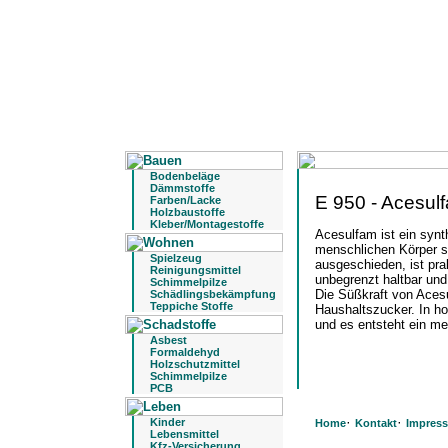
Bodenbeläge
Dämmstoffe
E 950 - Acesul
Farben/Lacke
Holzbaustoffe
Kleber/Montagestoffe
Acesulfam ist ein synt
menschlichen Körper s
Spielzeug
ausgeschieden, ist prak
Reinigungsmittel
unbegrenzt haltbar und 
Schimmelpilze
Die Süßkraft von Acesu
Schädlingsbekämpfung
Teppiche Stoffe
Haushaltszucker. In h
und es entsteht ein m
Asbest
Formaldehyd
Holzschutzmittel
Schimmelpilze
PCB
·
·
Kinder
Home
Kontakt
Impres
Lebensmittel
Kfz-Versicherung