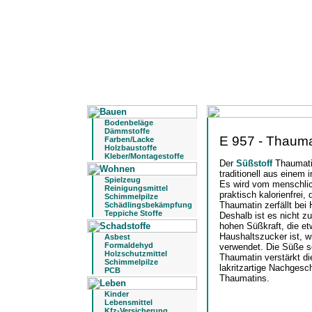
Bodenbeläge
Dämmstoffe
E 957 - Thauma
Farben/Lacke
Holzbaustoffe
Kleber/Montagestoffe
Der
Süßstoff
Thaumatin
traditionell aus einem
Spielzeug
Es wird vom menschlic
Reinigungsmittel
praktisch kalorienfrei
Schimmelpilze
Thaumatin zerfällt bei
Schädlingsbekämpfung
Teppiche Stoffe
Deshalb ist es nicht 
hohen Süßkraft, die et
Haushaltszucker ist, w
Asbest
Formaldehyd
verwendet. Die Süße se
Holzschutzmittel
Thaumatin verstärkt di
Schimmelpilze
lakritzartige Nachgesc
PCB
Thaumatins.
Kinder
Lebensmittel
Kfz-Versicherung