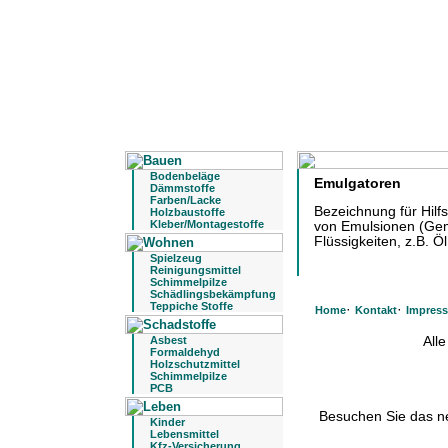
Bodenbeläge
Emulgatoren
Dämmstoffe
Farben/Lacke
Bezeichnung für Hilfs
Holzbaustoffe
Kleber/Montagestoffe
von Emulsionen (Gemi
Flüssigkeiten, z.B. Ö
Spielzeug
Reinigungsmittel
Schimmelpilze
Schädlingsbekämpfung
Teppiche Stoffe
·
·
Home
Kontakt
Impres
All
Asbest
Formaldehyd
Holzschutzmittel
Schimmelpilze
PCB
Besuchen Sie das 
Kinder
Lebensmittel
Kfz-Versicherung