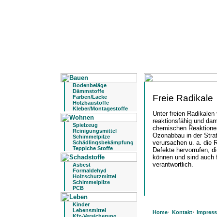
Bodenbeläge
Dämmstoffe
Freie Radikale
Farben/Lacke
Holzbaustoffe
Kleber/Montagestoffe
Unter freien Radikalen
reaktionsfähig und dami
Spielzeug
chemischen Reaktione
Reinigungsmittel
Ozonabbau in der Strat
Schimmelpilze
verursachen u. a. die 
Schädlingsbekämpfung
Teppiche Stoffe
Defekte hervorrufen, d
können und sind auch f
verantwortlich.
Asbest
Formaldehyd
Holzschutzmittel
Schimmelpilze
PCB
Kinder
Lebensmittel
·
·
Home
Kontakt
Impres
Kfz-Versicherung