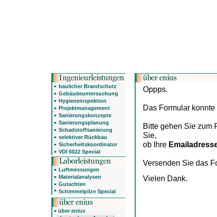
baulicher Brandschutz
Oppps.
Gebäudeuntersuchung
Hygieneinspektion
Das Formular konnte 
Projektmanagement
Sanierungskonzepte
Sanierungsplanung
Bitte gehen Sie zum
Schadstoffsanierung
Sie,
selektiver Rückbau
ob Ihre
Emailadresse
Sicherheitskoordinator
VDI 6022 Special
Versenden Sie das F
Luftmessungen
Materialanalysen
Vielen Dank.
Gutachten
Schimmelpilze Special
über enius