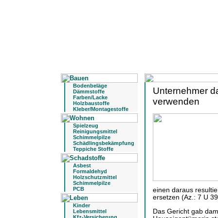
Bodenbeläge
Unternehmer dar
Dämmstoffe
Farben/Lacke
verwenden
Holzbaustoffe
Kleber/Montagestoffe
Spielzeug
Reinigungsmittel
Schimmelpilze
Schädlingsbekämpfung
Teppiche Stoffe
Asbest
Formaldehyd
Holzschutzmittel
Schimmelpilze
PCB
einen daraus result
ersetzen (Az.: 7 U 39
Kinder
Das Gericht gab dami
Lebensmittel
Kfz-Versicherung