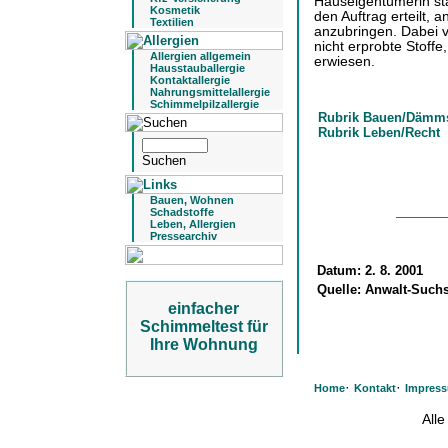
Hauseigentümerin st
Kosmetik
den Auftrag erteilt, 
Textilien
anzubringen. Dabei 
nicht erprobte Stoffe
Allergien allgemein
erwiesen.
Hausstauballergie
Kontaktallergie
Nahrungsmittelallergie
Schimmelpilzallergie
Rubrik Bauen/Dämms
Rubrik Leben/Recht
Bauen, Wohnen
Schadstoffe
Leben, Allergien
Pressearchiv
Datum:
2. 8. 2001
Quelle:
Anwalt-Suchs
einfacher
Schimmeltest für
Ihre Wohnung
·
·
Home
Kontakt
Impres
All