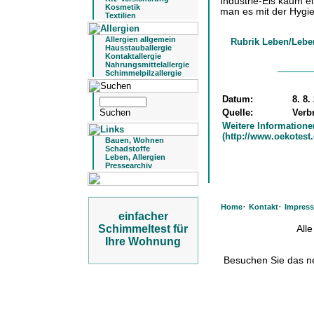
Industrie-Eis kaum e
Kosmetik
man es mit der Hygien
Textilien
Allergien allgemein
Rubrik Leben/Lebe
Hausstauballergie
Kontaktallergie
Nahrungsmittelallergie
Schimmelpilzallergie
Datum:
8. 8.
Quelle:
Verb
Weitere Informatione
(http://www.oekotest
Bauen, Wohnen
Schadstoffe
Leben, Allergien
Pressearchiv
·
·
Home
Kontakt
Impres
einfacher
Schimmeltest für
All
Ihre Wohnung
Besuchen Sie das 