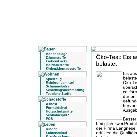
Bodenbeläge
Öko-Test: Eis a
Dämmstoffe
Farben/Lacke
belastet
Holzbaustoffe
Kleber/Montagestoffe
Eis aus
belaste
Spielzeug
Öko-Te
Reinigungsmittel
Schimmelpilze
übersch
Schädlingsbekämpfung
colifor
Teppiche Stoffe
dürfen.
gefund
Asbest
hervorr
Formaldehyd
Ausgab
Holzschutzmittel
Schimmelpilze
Besser 
PCB
Lediglich zwei Produ
der Firma Langnese 
Kinder
erfüllten die Qualitä
Lebensmittel
Kfz-Versicherung