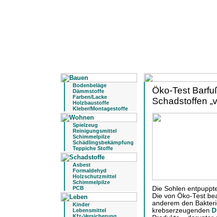
Bodenbeläge
Öko-Test Barfuß
Dämmstoffe
Farben/Lacke
Schadstoffen „v
Holzbaustoffe
Kleber/Montagestoffe
Spielzeug
Reinigungsmittel
Schimmelpilze
Schädlingsbekämpfung
Teppiche Stoffe
Asbest
Formaldehyd
Holzschutzmittel
Schimmelpilze
Die Sohlen entpuppte
PCB
Die von Öko-Test bea
anderem den Bakter
Kinder
krebserzeugenden
D
Lebensmittel
Kfz-Versicherung