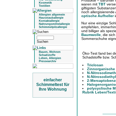
Produkte – darunter
Kosmetik
waren mit
TBT
verseu
Textilien
giftigsten Substanze
noch allergisierende
Allergien allgemein
optische Aufheller
i
Hausstauballergie
Kontaktallergie
Nur eine einzige Soh
Nahrungsmittelallergie
empfehlen, immerhin
Schimmelpilzallergie
und billiger als spez
Baumwolle
, die sic
Sommerschuhe eign
Bauen, Wohnen
Öko-Test fand bei d
Schadstoffe
Schadstoffe bzw. Sc
Leben, Allergien
Pressearchiv
Triclosan
Zinnorganische
N-Nitrosodimeth
N-Nitrosodiethy
einfacher
2-Mercaptobenz
Schimmeltest für
Halogenorganis
polycyclische 
Ihre Wohnung
Rubrik Leben/Texti