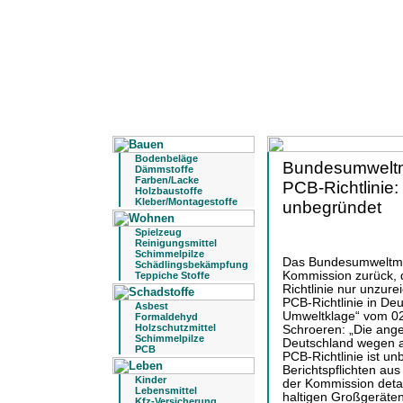
Bodenbeläge
Bundesumweltmi
Dämmstoffe
Farben/Lacke
PCB-Richtlinie
Holzbaustoffe
Kleber/Montagestoffe
unbegründet
Spielzeug
Reinigungsmittel
Schimmelpilze
Das Bundesumweltmin
Schädlingsbekämpfung
Kommission zurück, d
Teppiche Stoffe
Richtlinie nur unzur
PCB-Richtlinie in De
Asbest
Umweltklage“ vom 02
Formaldehyd
Holzschutzmittel
Schroeren: „Die ang
Schimmelpilze
Deutschland wegen a
PCB
PCB-Richtlinie ist u
Berichtspflichten aus
Kinder
der Kommission detai
Lebensmittel
haltigen Großgeräte
Kfz-Versicherung