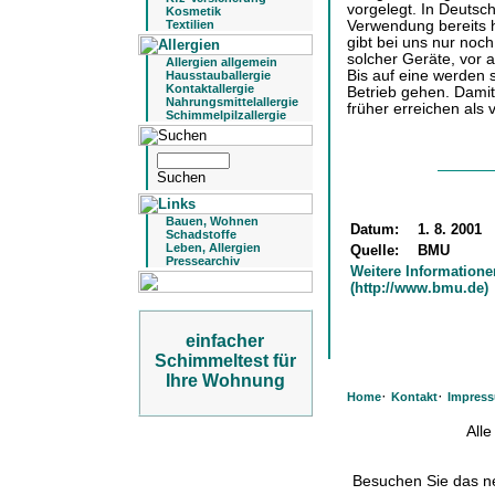
vorgelegt. In Deutsch
Kosmetik
Verwendung bereits h
Textilien
gibt bei uns nur noc
solcher Geräte, vor 
Allergien allgemein
Bis auf eine werden 
Hausstauballergie
Kontaktallergie
Betrieb gehen. Damit
Nahrungsmittelallergie
früher erreichen als 
Schimmelpilzallergie
Bauen, Wohnen
Datum:
1. 8. 2001
Schadstoffe
Leben, Allergien
Quelle:
BMU
Pressearchiv
Weitere Informatione
(http://www.bmu.de)
einfacher
Schimmeltest für
Ihre Wohnung
·
·
Home
Kontakt
Impres
All
Besuchen Sie das 