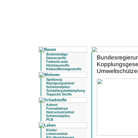
Bodenbeläge
Bundesregierun
Dämmstoffe
Farben/Lacke
Kopplungsgesetz
Holzbaustoffe
Kleber/Montagestoffe
Umweltschütze
Spielzeug
Reinigungsmittel
Schimmelpilze
Schädlingsbekämpfung
Teppiche Stoffe
Asbest
Formaldehyd
Holzschutzmittel
Schimmelpilze
PCB
Kinder
Lebensmittel
Kfz-Versicherung