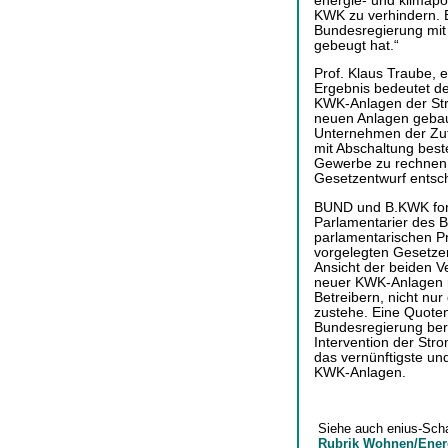
energie- und klimapo
KWK zu verhindern. Es
Bundesregierung mit
gebeugt hat.“
Prof. Klaus Traube, 
Ergebnis bedeutet de
KWK-Anlagen der Stro
neuen Anlagen gebau
Unternehmen der Zutr
mit Abschaltung bes
Gewerbe zu rechnen.
Gesetzentwurf entsc
BUND und B.KWK ford
Parlamentarier des 
parlamentarischen P
vorgelegten Gesetze
Ansicht der beiden 
neuer KWK-Anlagen n
Betreibern, nicht nur
zustehe. Eine Quoten
Bundesregierung ber
Intervention der Str
das vernünftigste un
KWK-Anlagen.
Siehe auch enius-Sch
Rubrik Wohnen/Ener