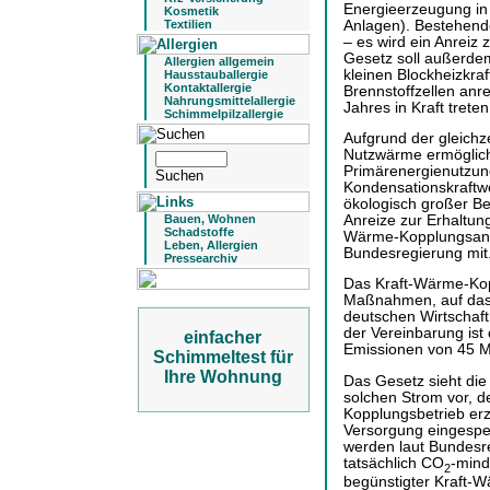
Energieerzeugung i
Kosmetik
Anlagen). Bestehend
Textilien
– es wird ein Anreiz
Gesetz soll außerde
Allergien allgemein
kleinen Blockheizkra
Hausstauballergie
Kontaktallergie
Brennstoffzellen an
Nahrungsmittelallergie
Jahres in Kraft treten
Schimmelpilzallergie
Aufgrund der gleich
Nutzwärme ermöglich
Primärenergienutzung
Kondensationskraftw
ökologisch großer Be
Anreize zur Erhaltun
Bauen, Wohnen
Schadstoffe
Wärme-Kopplungsanlag
Leben, Allergien
Bundesregierung mit
Pressearchiv
Das Kraft-Wärme-Kopp
Maßnahmen, auf das 
deutschen Wirtschaft
der Vereinbarung ist
einfacher
Emissionen von 45 M
Schimmeltest für
Ihre Wohnung
Das Gesetz sieht die
solchen Strom vor, d
Kopplungsbetrieb erz
Versorgung eingespe
werden laut Bundesre
tatsächlich CO
-mind
2
begünstigter Kraft-