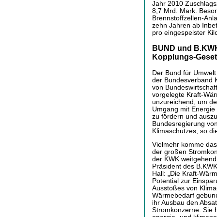
Jahr 2010 Zuschlags
8,7 Mrd. Mark. Beson
Brennstoffzellen-Anl
zehn Jahren ab Inbe
pro eingespeister Kil
BUND und B.KWK k
Kopplungs-Geset
Der Bund für Umwelt
der Bundesverband K
von Bundeswirtschaft
vorgelegte Kraft-Wä
unzureichend, um den
Umgang mit Energie 
zu fördern und auszu
Bundesregierung von
Klimaschutzes, so die 
Vielmehr komme das 
der großen Stromkon
der KWK weitgehend
Präsident des B.KWK
Hall: „Die Kraft-Wä
Potential zur Einspa
Ausstoßes von Klima
Wärmebedarf gebunde
ihr Ausbau den Absa
Stromkonzerne. Sie h