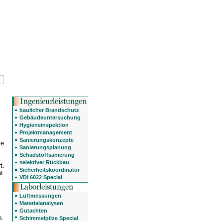
baulicher Brandschutz
Gebäudeuntersuchung
Hygieneinspektion
Projektmanagement
Sanierungskonzepte
ie
Sanierungsplanung
Schadstoffsanierung
selektiver Rückbau
t.
Sicherheitskoordinator
ht
VDI 6022 Special
Luftmessungen
Materialanalysen
Gutachten
n.
Schimmelpilze Special