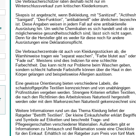
Die Verbraucherschützer raten deshalb nicht nur im
Winterschlussverkauf zum kritischen Kleiderkonsum.
Skepsis ist angebracht, wenn Bekleidung, mit "Sanitized", "Actifresh
"Sanigard", "Deo-Funktion", "antibakteriell" oder ähnlichem bezeichn
ist. Diese Angaben weisen in jedem Fall auf eine antibaktierelle
e
Ausrüstung hin. Um welche Chemikalien es sich handelt und ob sie
möglicherweise gesundheitsschädlich sind, lässt sich nicht sagen.
Denn für die Hersteller gibt es weder für diese noch für andere
Ausrüstungen eine Deklarationspflicht.
Die Verbraucherzentrale rät auch von Kleidungsstücken ab, die
Warnhinweise tragen wie "separat waschen", "Farbe blutet aus" oder
"Fade out". Meistens sind dies Indizien für eine schlechte
Farbechtheit. Das kann nicht nur Probleme beim Waschen geben,
sondern schlecht haftende Farbstoffe können über die Haut in den
Körper gelangen und beispielsweise Allergien auslösen.
Eine gewisse Orientierung bieten verschiedene Labels, die
schadstoffgeprüfte Textilien kennzeichnen und von unabhängigen
Prüfinstituten vergeben werden. Strengere Kriterien erfüllen Textilien,
die nach den Richtlinien des Arbeitskreises Naturtextil hergestellt
r
werden oder mit dem Markenzeichen Naturtextil gekennzeichnet sin
Weitere Informationen rund um das Thema Kleidung liefert der
Ratgeber "Betrifft Textilien". Der kleine Einkaufshelfer erklärt Begriff
und Symbole auf Etiketten und beschreibt Trage- und
Pflegeeigenschaften verschiedener Materialien. Außerdem gibt er
Informationen zu Umtausch und Reklamation sowie eine Checkliste
für den Einkauf. Erhältlich ist der Ratgeber zum Preis von fünf Mark 