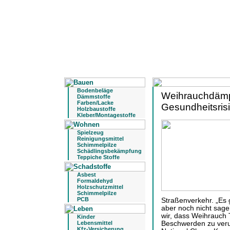
Bodenbeläge
Weihrauchdäm
Dämmstoffe
Farben/Lacke
Gesundheitsris
Holzbaustoffe
Kleber/Montagestoffe
Spielzeug
Reinigungsmittel
Schimmelpilze
Schädlingsbekämpfung
Teppiche Stoffe
Asbest
Formaldehyd
Holzschutzmittel
Schimmelpilze
PCB
Straßenverkehr. „Es g
aber noch nicht sagen
wir, dass Weihrauch 
Kinder
Lebensmittel
Beschwerden zu veru
Kfz-Versicherung