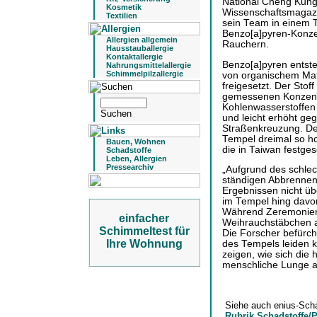
National Cheng Kung 
Kosmetik
Wissenschaftsmagazi
Textilien
sein Team in einem 
Benzo[a]pyren-Konze
Allergien allgemein
Rauchern.
Hausstauballergie
Kontaktallergie
Benzo[a]pyren entste
Nahrungsmittelallergie
Schimmelpilzallergie
von organischem Mat
freigesetzt. Der Stof
gemessenen Konzentr
Kohlenwasserstoffen 
und leicht erhöht g
Straßenkreuzung. De
Tempel dreimal so ho
Bauen, Wohnen
die in Taiwan festge
Schadstoffe
Leben, Allergien
Pressearchiv
„Aufgrund des schle
ständigen Abbrennen
Ergebnissen nicht üb
im Tempel hing davo
Während Zeremonien
einfacher
Weihrauchstäbchen an
Schimmeltest für
Die Forscher befürch
Ihre Wohnung
des Tempels leiden 
zeigen, wie sich die
menschliche Lunge a
Siehe auch enius-Sch
Rubrik Schadstoffe/