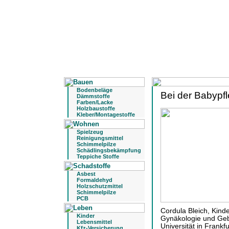
Bodenbeläge
Bei der Babypf
Dämmstoffe
Farben/Lacke
Holzbaustoffe
Kleber/Montagestoffe
Spielzeug
Reinigungsmittel
Schimmelpilze
Schädlingsbekämpfung
Teppiche Stoffe
Asbest
Formaldehyd
Holzschutzmittel
Schimmelpilze
PCB
Cordula Bleich, Kinde
Kinder
Gynäkologie und Geb
Lebensmittel
Universität in Frankf
Kfz-Versicherung