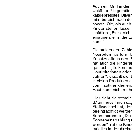
Auch ein Griff in de
Uekötter Pflegemittel
kaltgepresstes Olive
Intimbereich nach d
sowohl Öle, als auch 
Kinder stehen lassen
Unfällen: „Es ist nic
einatmen, er in die 
kann.“
Die steigenden Zahl
Neurodermitis führt U
Zusatzstoffe in den 
hat auch die Kinderä
gemacht. „Es kommen
Hautirritationen oder 
Jahren“, erzählt sie.
in vielen Produkten e
von Hautkrankheiten.
Haut kann nicht meh
Hier sieht sie oftmal
„Man muss ihnen sage
Stoffwechsel hat, der
beeinträchtigt werde
Sonnencremes. „Die K
Sonneneinstrahlung 
werden“, rät die Kind
möglich in der direkt