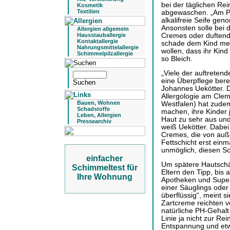
bei der täglichen Re
Kosmetik
Textilien
abgewaschen. „Am Po
alkalifreie Seife gen
Ansonsten solle bei 
Allergien allgemein
Cremes oder duftend
Hausstauballergie
Kontaktallergie
schade dem Kind mehr
Nahrungsmittelallergie
wollen, dass ihr Kind
Schimmelpilzallergie
so Bleich.
„Viele der auftretend
eine Überpflege berei
Johannes Uekötter. D
Allergologie am Clem
Bauen, Wohnen
Westfalen) hat zudem
Schadstoffe
machen, ihre Kinder 
Leben, Allergien
Haut zu sehr aus und 
Pressearchiv
weiß Uekötter. Dabei 
Cremes, die von auße
Fettschicht erst einma
unmöglich, diesen S
einfacher
Um spätere Hautschä
Schimmeltest für
Eltern den Tipp, bis
Ihre Wohnung
Apotheken und Super
einer Säuglings oder
überflüssig“, meint 
Zartcreme reichten v
natürliche PH-Gehalt 
Linie ja nicht zur Re
Entspannung und etw